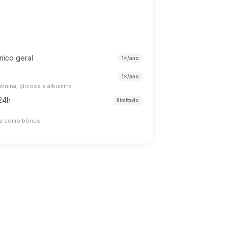
nico geral
1×/ano
1×/ano
tinina, glicose e albumina
 24h
Ilimitado
usa como bônus.