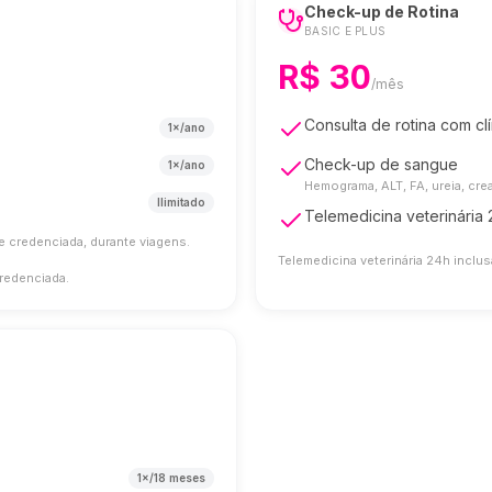
Check-up de Rotina
BASIC E PLUS
R$ 30
/mês
Consulta de rotina com clí
1×/ano
Check-up de sangue
1×/ano
Hemograma, ALT, FA, ureia, crea
Ilimitado
Telemedicina veterinária
e credenciada, durante viagens.
Telemedicina veterinária 24h incl
credenciada.
1×/18 meses