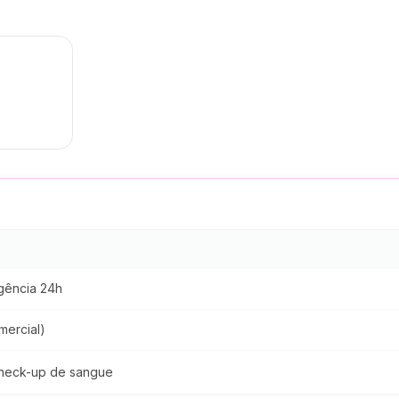
rgência 24h
mercial)
 check-up de sangue