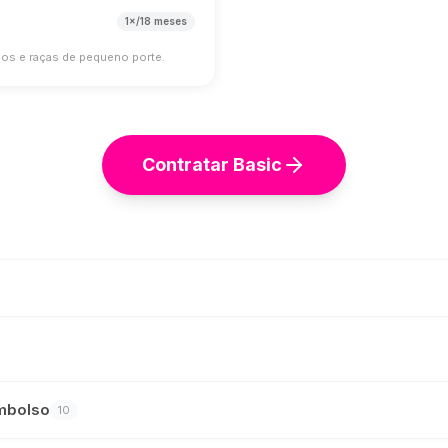
1×/18 meses
 anos e raças de pequeno porte.
Contratar
Basic
mbolso
10