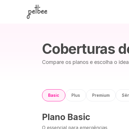
Pular para o conteúdo
Coberturas d
Compare os planos e escolha o ideal
Basic
Plus
Premium
Sên
Plano
Basic
O essencial para emergências