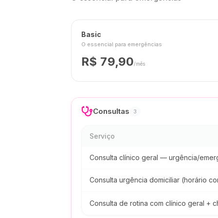
Basic
O essencial para emergências
R$
79,90
/mês
Consultas
3
Serviço
Consulta clínico geral — urgência/eme
Consulta urgência domiciliar (horário co
Consulta de rotina com clínico geral +