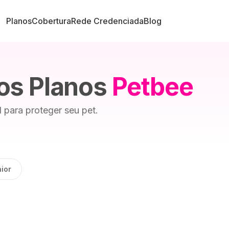
Planos
Cobertura
Rede Credenciada
Blog
os Planos
Petbee
 para proteger seu pet.
ior