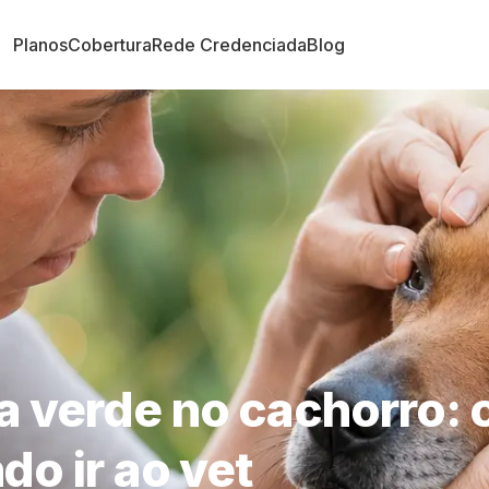
Planos
Cobertura
Rede Credenciada
Blog
 verde no cachorro: 
do ir ao vet