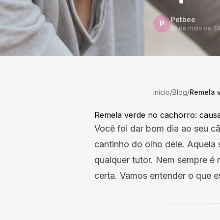
Petbee
P
19 de maio de 2
Início
/
Blog
/
Remela v
Remela verde no cachorro: causa
Você foi dar bom dia ao seu c
cantinho do olho dele. Aquela 
qualquer tutor. Nem sempre é 
certa. Vamos entender o que e