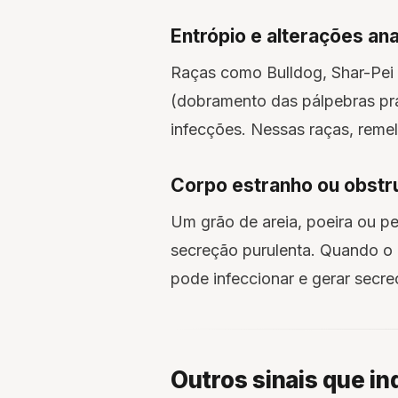
Entrópio e alterações an
Raças como Bulldog, Shar-Pei
(dobramento das pálpebras pra d
infecções. Nessas raças, reme
Corpo estranho ou obstru
Um grão de areia, poeira ou p
secreção purulenta. Quando o d
pode infeccionar e gerar secr
Outros sinais que i