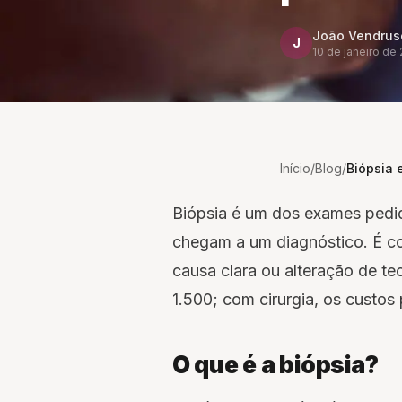
João Vendrus
J
10 de janeiro de
Início
/
Blog
/
Biópsia 
Biópsia é um dos exames pedi
chegam a um diagnóstico. É c
causa clara ou alteração de te
1.500; com cirurgia, os custo
O que é a biópsia?