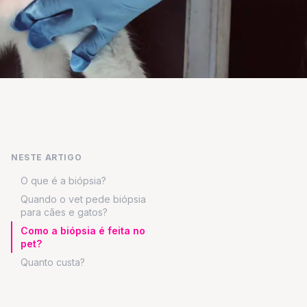
NESTE ARTIGO
O que é a biópsia?
Quando o vet pede biópsia
para cães e gatos?
Como a biópsia é feita no
pet?
Quanto custa?