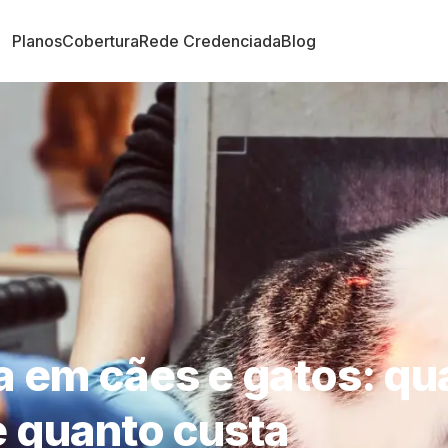
Planos
Cobertura
Rede Credenciada
Blog
a em cães e gatos: q
e quanto custa